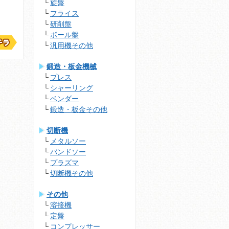
旋盤
フライス
研削盤
ボール盤
汎用機その他
鍛造・板金機械
プレス
シャーリング
ベンダー
鍛造・板金その他
切断機
メタルソー
バンドソー
プラズマ
切断機その他
その他
溶接機
定盤
コンプレッサー