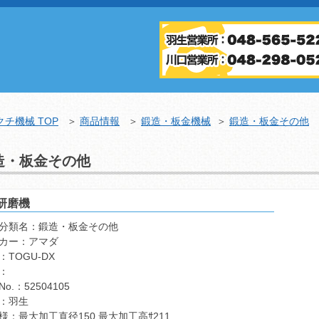
クチ機械 TOP
＞
商品情報
＞
鍛造・板金機械
＞
鍛造・板金その他
造・板金その他
研磨機
械分類名：
鍛造・板金その他
ーカー：
アマダ
：
TOGU-DX
：
No.：
52504105
：
羽生
仕様：
最大加工直径150 最大加工高ｻ211