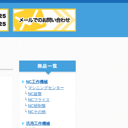
NC工作機械
マシニングセンター
NC旋盤
NCフライス
NC研削盤
NCその他
汎用工作機械