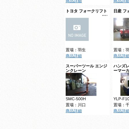
商品詳細
商品詳
トヨタ フォークリフト
日産 フ
置場：羽生
置場：
商品詳細
商品詳
スーパーツール エンジ
ハンズレ
ンクレーン
ーマー
SMC-500H
YLP-F1
置場：川口
置場：
商品詳細
商品詳