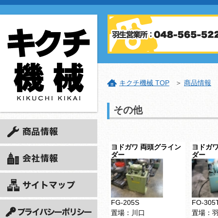
キクチ機械 TOP
＞
商品情報
その他
ヨドガワ 両頭グライン
ヨドガワ
ダー
ダー
FG-205S
FO-305
置場：川口
置場：