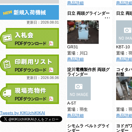
商品詳細
商品詳
日立 両頭グラインダー
日立 両
更新日：
2026.08.01
GR31
KBT-10
置場：川口
置場：
商品詳細
商品詳
淀川電機製作所 両頭グ
コイタバ
ラインダー
削盤
更新日：
2026.06.06
A-5T
置場：羽生
置場：
Tweets by KIKUchiKIKAI
商品詳細
商品詳
シモムラ ベルトグライ
ヨドガワ
ンダー
ンダー