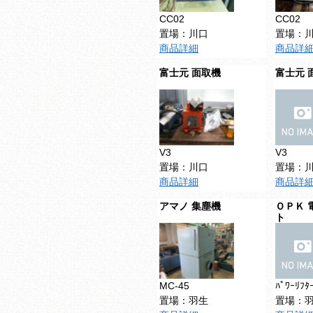
CC02
CC02
置場：川口
置場：
商品詳細
商品詳
富士元 面取機
富士元 
V3
V3
置場：川口
置場：
商品詳細
商品詳
アマノ 集塵機
ＯＰＫ 
ト
MC-45
ﾊﾟﾜｰﾘﾌﾀ
置場：羽生
置場：